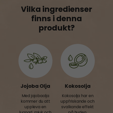
Vilka ingredienser
finns i denna
produkt?
Jojoba Olja
Kokosolja
Med jojobaolja
Kokosolja har en
kommer du att
uppfriskande och
uppleva en
svalkande effekt
lugnad, mjuk och
på huden.