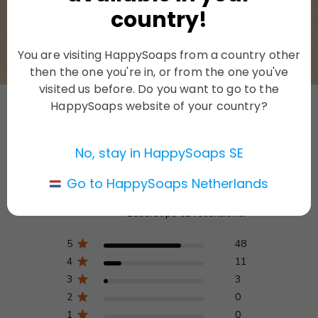
country!
SE ALLA INGREDIENSER
You are visiting HappySoaps from a country other
then the one you're in, or from the one you've
visited us before. Do you want to go to the
HappySoaps website of your country?
Kundrecensioner
No, stay in HappySoaps SE
Go to HappySoaps Netherlands
4.7
Baserat på 62 recensioner
5
48
4
11
3
3
2
0
1
0