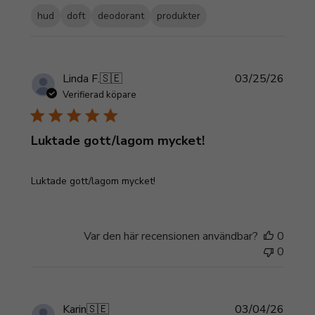
hud
doft
deodorant
produkter
Publi
Linda F.
🇸🇪
03/25/26
Verifierad köpare
Luktade gott/lagom mycket!
Luktade gott/lagom mycket!
Var den här recensionen användbar?
0
0
Publi
Karin
🇸🇪
03/04/26