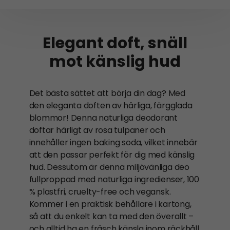
Elegant doft, snäll
mot känslig hud
Det bästa sättet att börja din dag? Med
den eleganta doften av härliga, färgglada
blommor! Denna naturliga deodorant
doftar härligt av rosa tulpaner och
innehåller ingen baking soda, vilket innebär
att den passar perfekt för dig med känslig
hud. Dessutom är denna miljövänliga deo
fullproppad med naturliga ingredienser, 100
% plastfri, cruelty-free och vegansk.
Kommer i en praktisk behållare i kartong,
så att du enkelt kan ta med den överallt –
och alltid ha en fräsch känsla inom räckhåll.