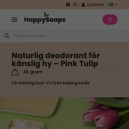
Det verkar som att du inte har lagt till
GÅ
LOGGA IN
VIDARE
något i din kundvagn än. Börja handla för
TILL
INNEHÅLL
att fylla den.
FORTSÄTT SHOPPA
Naturlig deodorant för
känslig hy – Pink Tulip
45 gram
För känslig hud • Fri från baking soda