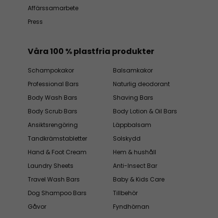
Affärssamarbete
Press
Våra 100 % plastfria produkter
Schampokakor
Balsamkakor
Professional Bars
Naturlig deodorant
Body Wash Bars
Shaving Bars
Body Scrub Bars
Body Lotion & Oil Bars
Ansiktsrengöring
Läppbalsam
Tandkrämstabletter
Solskydd
Hand & Foot Cream
Hem & hushåll
Laundry Sheets
Anti-Insect Bar
Travel Wash Bars
Baby & Kids Care
Dog Shampoo Bars
Tillbehör
Gåvor
Fyndhörnan