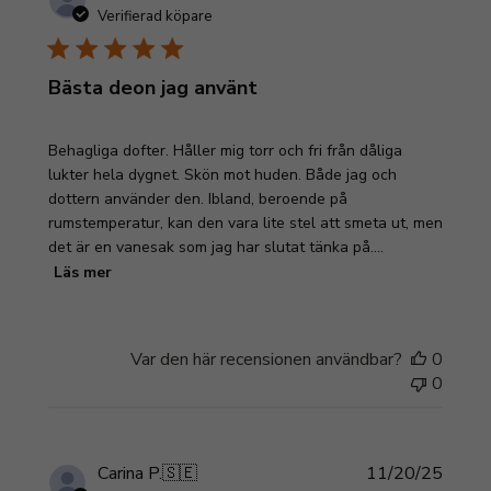
Verifierad köpare
Bästa deon jag använt
Behagliga dofter. Håller mig torr och fri från dåliga
lukter hela dygnet. Skön mot huden. Både jag och
dottern använder den. Ibland, beroende på
rumstemperatur, kan den vara lite stel att smeta ut, men
det är en vanesak som jag har slutat tänka på....
Läs mer
Var den här recensionen användbar?
0
0
Publi
Carina P.
🇸🇪
11/20/25