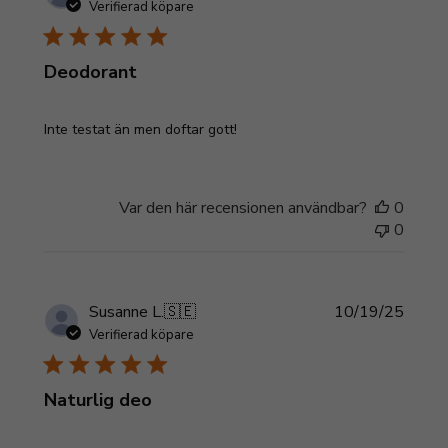
Verifierad köpare
Deodorant
Inte testat än men doftar gott!
Var den här recensionen användbar?
0
0
Publi
Susanne L.
🇸🇪
10/19/25
Verifierad köpare
Naturlig deo