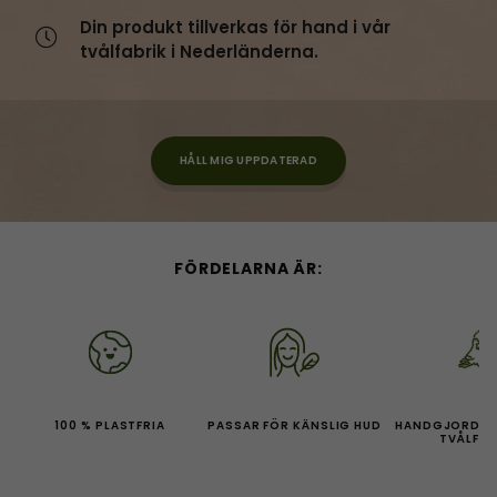
Din produkt tillverkas för hand i vår
tvålfabrik i Nederländerna.
HÅLL MIG UPPDATERAD
FÖRDELARNA ÄR:
100 % PLASTFRIA
PASSAR FÖR KÄNSLIG HUD
HANDGJORDA I
TVÅLFAB