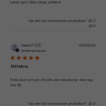
Luktar gott, håller länge, jättebra!
Var den här recensionen användbar?
0
0
Publi
Maria P.
🇸🇪
09/29/25
Verifierad köpare
Jättebra.
Enda deon som gör sitt jobb utan bikarbonat, vilket jag
inte tål.
Var den här recensionen användbar?
0