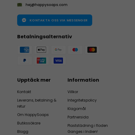
hej@happysoaps.com
KONTAKTA OSS VIA MESSENGER
Betalningsalternativ
Upptäck mer
Information
Kontakt
Villkor
Leverans, betalning &
Integritetspolicy
retur
Klagomål
Om HappySoaps
Partnersida
Butikssökare
Plaststädning i floden
Blogg
Ganges i Indien!