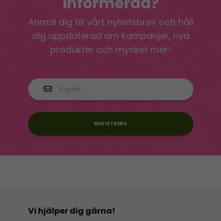
informerad?
Anmäl dig till vårt nyhetsbrev och håll
dig uppdaterad om kampanjer, nya
produkter och mycket mer!
REGISTRERA
Vi hjälper dig gärna!